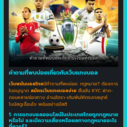
คำถามที่พบบ่อยเกี่ยวกับเว็บแทงบอล
เว็บพนันบอลไทย
มีคำถามที่พบบ่อย: กฎหมาย? ต้องการ
ใบอนุญาต
สมัครเว็บแทงบอลง่าย
ยืนยัน KYC ฝาก-
ถอนหลายช่องทาง อ่านอัตรา-เดิมพันให้ตรงกลยุทธ์
โบนัสดูเงื่อนไข พนันอย่างมีสติ
1. การแทงบอลออนไลน์ในประเทศไทยถูกกฎหมาย
หรือไม่ และมีความเสี่ยงหรือผลทางกฎหมายอะไร
ที่ควรรู้?