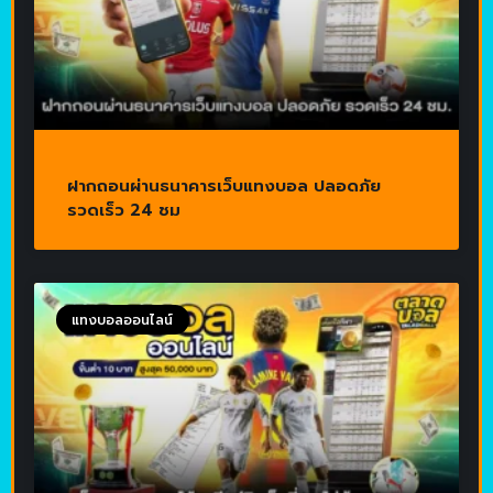
ฝากถอนผ่านธนาคารเว็บแทงบอล ปลอดภัย
รวดเร็ว 24 ชม
แทงบอลออนไลน์