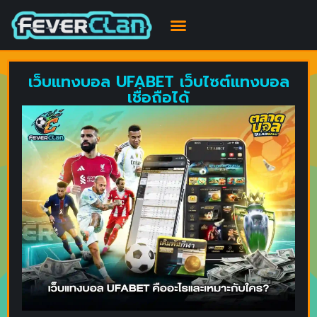
เว็บแทงบอล UFABET เว็บไซต์แทงบอล
เชื่อถือได้