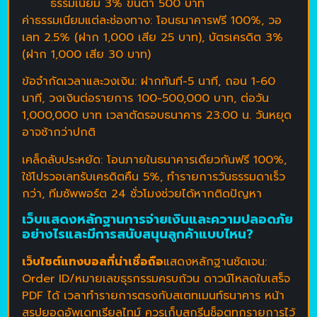
ธรรมเนียม 3% ขั้นต่ำ 500 บาท
ค่าธรรมเนียมแต่ละช่องทาง: โอนธนาคารฟรี 100%, วอ
เลท 2.5% (ฝาก 1,000 เสีย 25 บาท), บัตรเครดิต 3%
(ฝาก 1,000 เสีย 30 บาท)
ข้อจำกัดเวลาและวงเงิน: ฝากทันที-5 นาที, ถอน 1-60
นาที, วงเงินต่อรายการ 100-500,000 บาท, ต่อวัน
1,000,000 บาท เวลาตัดรอบธนาคาร 23:00 น. วันหยุด
อาจช้ากว่าปกติ
เคล็ดลับประหยัด: โอนภายในธนาคารเดียวกันฟรี 100%,
ใช้โปรวอเลทรับเครดิตคืน 5%, ทำรายการวันธรรมดาเร็ว
กว่า, ทีมซัพพอร์ต 24 ชั่วโมงช่วยได้หากติดปัญหา
เว็บแสดงหลักฐานการจ่ายเงินและความปลอดภัย
อย่างไรและมีการสนับสนุนลูกค้าแบบไหน?
เว็บไซต์แทงบอลที่น่าเชื่อถือ
แสดงหลักฐานชัดเจน:
Order ID/หมายเลขธุรกรรมครบถ้วน ดาวน์โหลดใบเสร็จ
PDF ได้ เวลาทำรายการตรงกับสเตทเมนท์ธนาคาร หน้า
สรุปยอดอัพเดทเรียลไทม์ ควรเก็บสกรีนช็อตทุกรายการไว้