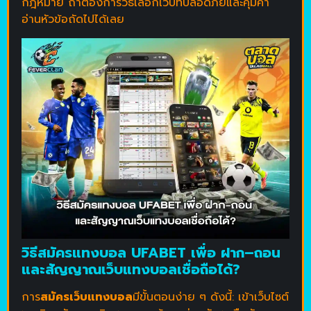
กฎหมาย ถ้าต้องการวิธีเลือกเว็บที่ปลอดภัยและคุ้มค่า
อ่านหัวข้อถัดไปได้เลย
วิธีสมัครแทงบอล UFABET เพื่อ ฝาก–ถอน
และสัญญาณเว็บแทงบอลเชื่อถือได้?
การ
สมัครเว็บแทงบอล
มีขั้นตอนง่าย ๆ ดังนี้: เข้าเว็บไซต์