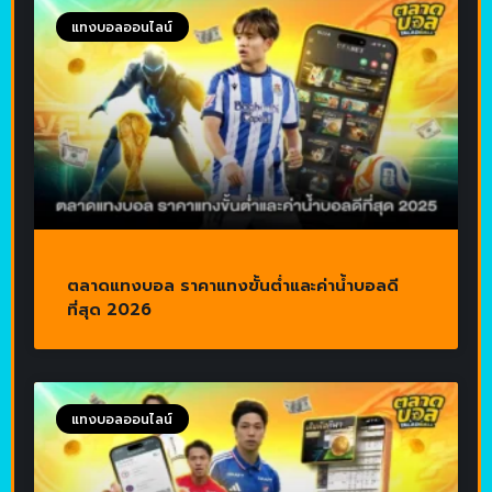
แทงบอลออนไลน์
ตลาดแทงบอล ราคาแทงขั้นต่ำและค่าน้ำบอลดี
ที่สุด 2026
แทงบอลออนไลน์