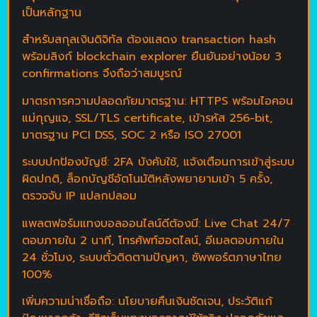
เป็นหลักฐาน
สำหรับสกุลเงินดิจิทัล ต้องแสดง transaction hash
พร้อมลิงก์ blockchain explorer ยืนยันอย่างน้อย 3
confirmations จึงถือว่าสมบูรณ์
มาตรการความปลอดภัยมาตรฐาน: HTTPS พร้อมไอคอน
แม่กุญแจ, SSL/TLS certificate, เข้ารหัส 256-bit,
มาตรฐาน PCI DSS, SOC 2 หรือ ISO 27001
ระบบปกป้องบัญชี: 2FA บังคับใช้, แจ้งเตือนการเข้าสู่ระบบ
ผิดปกติ, ล็อกบัญชีอัตโนมัติหลังพยายามเข้า 5 ครั้ง,
ตรวจจับ IP แปลกปลอม
แพลตฟอร์มแทงบอลออนไลน์ดีต้องมี: Live Chat 24/7
ตอบภายใน 2 นาที, โทรศัพท์ฮอตไลน์, อีเมลตอบภายใน
24 ชั่วโมง, ระบบตั๋วติดตามปัญหา, ซัพพอร์ตภาษาไทย
100%
เพิ่มความน่าเชื่อถือ: นโยบายคืนเงินชัดเจน, ประวัติแก้