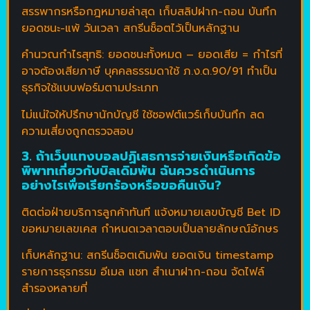
สรรพากรหรือกฎหมายล่าสุด เก็บสลิปฝาก-ถอน บันทึก
ยอดชนะ-แพ้ วันเวลา สกรีนช็อตไว้เป็นหลักฐาน
คำนวณกำไรสุทธิ: ยอดชนะทั้งหมด – ยอดเสีย = กำไรที่
อาจต้องเสียภาษี บุคคลธรรมดาใช้ ภ.ง.ด.90/91 ทำเป็น
ธุรกิจใช้แบบฟอร์มตามประเภท
ไม่แน่ใจให้ปรึกษานักบัญชี ใช้ซอฟต์แวร์เก็บบันทึก ลด
ความเสี่ยงถูกตรวจสอบ
3. ถ้าเว็บแทงบอลปฏิเสธการจ่ายเงินหรือเกิดข้อ
พิพาทเกี่ยวกับบิลเดิมพัน ฉันควรดำเนินการ
อย่างไรเพื่อเรียกร้องหรือขอคืนเงิน?
ติดต่อฝ่ายบริการลูกค้าทันที แจ้งหมายเลขบัญชี Bet ID
ขอหมายเลขเคส กำหนดเวลาตอบเป็นลายลักษณ์อักษร
เก็บหลักฐาน: สกรีนช็อตเดิมพัน ยอดเงิน timestamp
รายการธุรกรรม อีเมล แชท สำเนาฝาก-ถอน จัดไฟล์
สำรองหลายที่