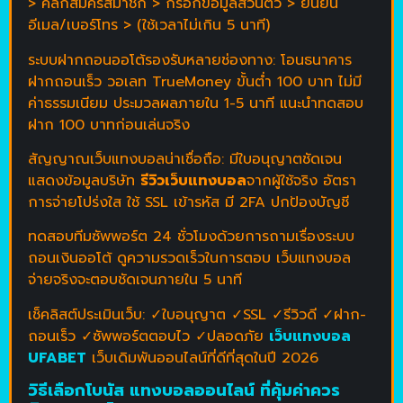
> คลิกสมัครสมาชิก > กรอกข้อมูลส่วนตัว > ยืนยัน
อีเมล/เบอร์โทร > (ใช้เวลาไม่เกิน 5 นาที)
ระบบฝากถอนออโต้รองรับหลายช่องทาง: โอนธนาคาร
ฝากถอนเร็ว วอเลท TrueMoney ขั้นต่ำ 100 บาท ไม่มี
ค่าธรรมเนียม ประมวลผลภายใน 1-5 นาที แนะนำทดสอบ
ฝาก 100 บาทก่อนเล่นจริง
สัญญาณเว็บแทงบอลน่าเชื่อถือ: มีใบอนุญาตชัดเจน
แสดงข้อมูลบริษัท
รีวิวเว็บแทงบอล
จากผู้ใช้จริง อัตรา
การจ่ายโปร่งใส ใช้ SSL เข้ารหัส มี 2FA ปกป้องบัญชี
ทดสอบทีมซัพพอร์ต 24 ชั่วโมงด้วยการถามเรื่องระบบ
ถอนเงินออโต้ ดูความรวดเร็วในการตอบ เว็บแทงบอล
จ่ายจริงจะตอบชัดเจนภายใน 5 นาที
เช็คลิสต์ประเมินเว็บ: ✓ใบอนุญาต ✓SSL ✓รีวิวดี ✓ฝาก-
ถอนเร็ว ✓ซัพพอร์ตตอบไว ✓ปลอดภัย
เว็บแทงบอล
UFABET
เว็บเดิมพันออนไลน์ที่ดีที่สุดในปี 2026
วิธีเลือกโบนัส แทงบอลออนไลน์ ที่คุ้มค่าควร