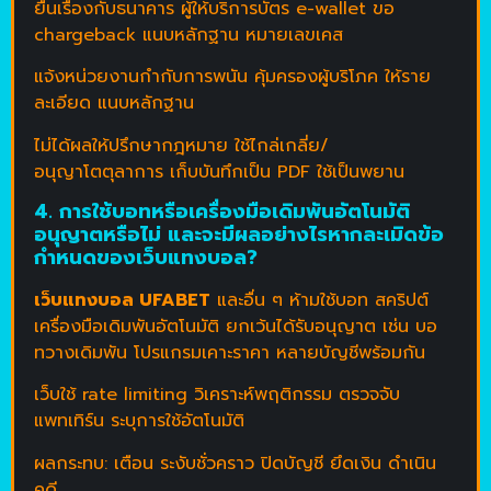
ยื่นเรื่องกับธนาคาร ผู้ให้บริการบัตร e-wallet ขอ
chargeback แนบหลักฐาน หมายเลขเคส
แจ้งหน่วยงานกำกับการพนัน คุ้มครองผู้บริโภค ให้ราย
ละเอียด แนบหลักฐาน
ไม่ได้ผลให้ปรึกษากฎหมาย ใช้ไกล่เกลี่ย/
อนุญาโตตุลาการ เก็บบันทึกเป็น PDF ใช้เป็นพยาน
4. การใช้บอทหรือเครื่องมือเดิมพันอัตโนมัติ
อนุญาตหรือไม่ และจะมีผลอย่างไรหากละเมิดข้อ
กำหนดของเว็บแทงบอล?
เว็บแทงบอล UFABET
และอื่น ๆ ห้ามใช้บอท สคริปต์
เครื่องมือเดิมพันอัตโนมัติ ยกเว้นได้รับอนุญาต เช่น บอ
ทวางเดิมพัน โปรแกรมเคาะราคา หลายบัญชีพร้อมกัน
เว็บใช้ rate limiting วิเคราะห์พฤติกรรม ตรวจจับ
แพทเทิร์น ระบุการใช้อัตโนมัติ
ผลกระทบ: เตือน ระงับชั่วคราว ปิดบัญชี ยึดเงิน ดำเนิน
คดี